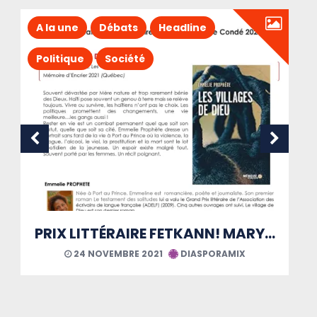
A la une
Débats
Headline
Politique
Société
Le Covid, loupe grossissante des maux martiniquais
21 AOÛT 2021
DIASPORAMIX