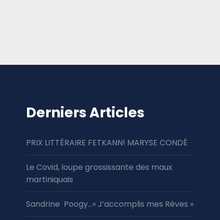
Derniers Articles
PRIX LITTÉRAIRE FETKANN! MARYSE CONDÉ
Le Covid, loupe grossissante des maux
martiniquais
Sandrine Poogy…« J’accomplis mes Rêves »