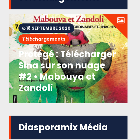
18 SEPTEMBRE 2020
Téléchargements
Protégé : Télécharger
Sina sur son nuage
#2 • Mabouya et
Zandoli
Diasporamix Média