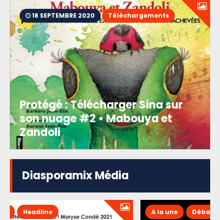
18 SEPTEMBRE 2020
Téléchargements
Protégé : Télécharger Sina sur
son nuage #2 • Mabouya et
Zandoli
Diasporamix Média
A la une
Débats
Headline