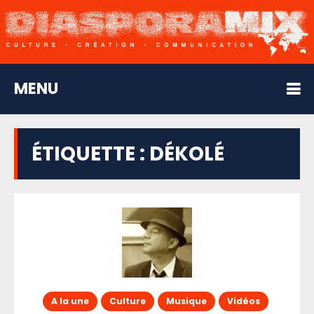
MENU
ÉTIQUETTE :
DÉKOLÉ
A la une
Culture
Musique
Vidéos