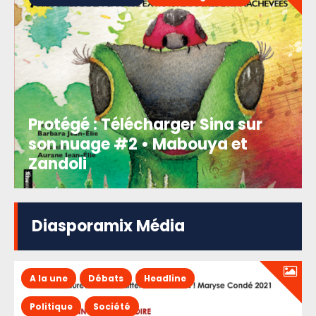
Protégé : Télécharger Sina sur
son nuage #2 • Mabouya et
Zandoli
Diasporamix Média
A la une
Débats
Headline
Politique
Société