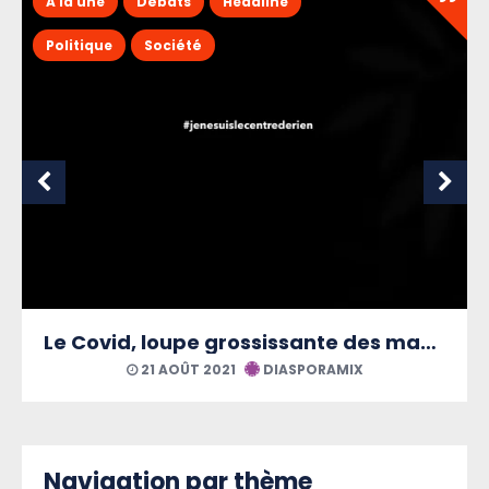
A la une
Débats
Headline
Politique
Société
Le Covid, loupe grossissante des maux martiniquais
21 AOÛT 2021
DIASPORAMIX
Navigation par thème