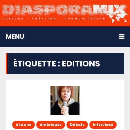
MENU
ÉTIQUETTE :
EDITIONS
A la une
Amériques
Débats
Interviews