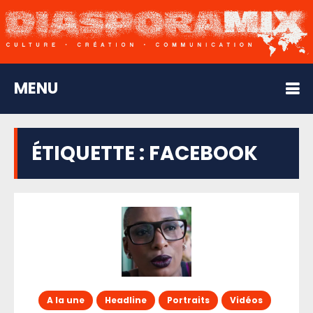
MENU
ÉTIQUETTE :
FACEBOOK
A la une
Headline
Portraits
Vidéos