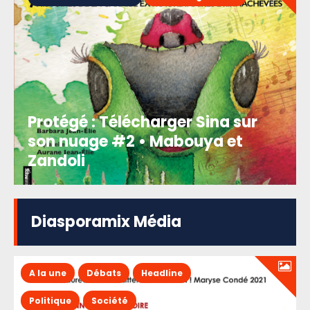
Protégé : Télécharger Sina sur
son nuage #2 • Mabouya et
Zandoli
Diasporamix Média
A la une
Débats
Headline
Politique
Société