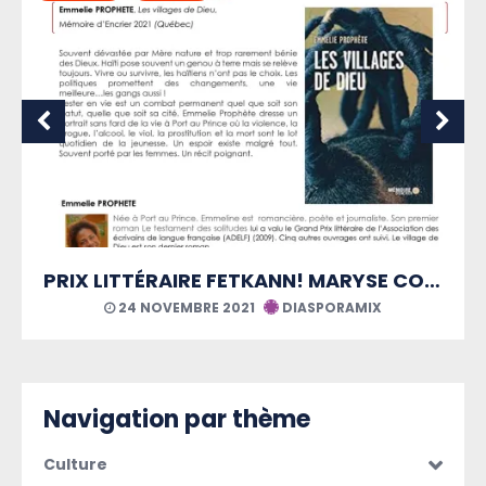
PRIX LITTÉRAIRE FETKANN! MARYSE CONDÉ
Le Covid, loup
21 AOÛT 2021
DIASPORAMIX
Navigation par thème
Culture