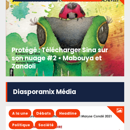
Protégé : Télécharger Sina sur
son nuage #2 • Mabouya et
Zandoli
Diasporamix Média
A la une
Débats
Headline
Politique
Société