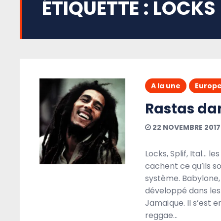
ÉTIQUETTE :
LOCKS
A la une
Europ
Rastas da
22 NOVEMBRE 2017
Locks, Splif, Ital… l
cachent ce qu’ils s
système. Babylone,
développé dans les a
Jamaïque. Il s’est
reggae…