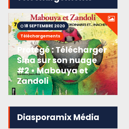
18 SEPTEMBRE 2020
Téléchargements
Protégé : Télécharger
Sina sur son nuage
#2 • Mabouya et
Zandoli
Diasporamix Média