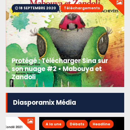
18 SEPTEMBRE 2020
Téléchargements
Protégé : Télécharger Sina sur
son nuage #2 • Mabouya et
Zandoli
Diasporamix Média
A la une
Débats
Headline