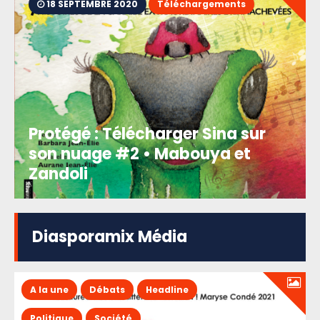
18 SEPTEMBRE 2020
Téléchargements
Protégé : Télécharger Sina sur
son nuage #2 • Mabouya et
Zandoli
Diasporamix Média
A la une
Débats
Headline
Politique
Société