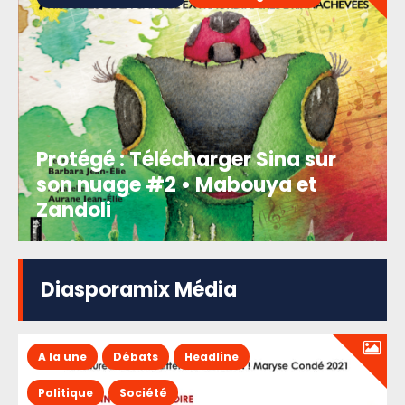
Protégé : Télécharger Sina sur
son nuage #2 • Mabouya et
Zandoli
Diasporamix Média
A la une
Débats
Headline
Politique
Société