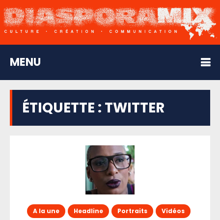
MENU
ÉTIQUETTE :
TWITTER
A la une
Headline
Portraits
Vidéos