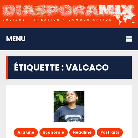
MENU
ÉTIQUETTE :
VALCACO
A la une
Economie
Headline
Portraits