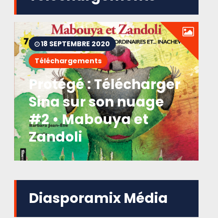
18 SEPTEMBRE 2020
Téléchargements
Protégé : Télécharger
Sina sur son nuage
#2 • Mabouya et
Zandoli
Diasporamix Média