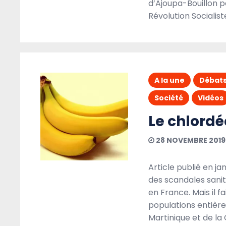
d’Ajoupa-Bouillon 
Révolution Socialist
A la une
Livres
Politique
A la une
Débat
Société
Vidéos
Le chlordé
28 NOVEMBRE 2019
Article publié en j
des scandales sanit
5 AOÛT 2020
DIASPORAMIX
en France. Mais il fa
populations entière
Martinique et de la