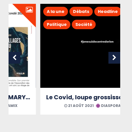
A la une
Débats
Headline
Politique
Société
Le Covid, loupe grossissante des maux martiniquais
21 AOÛT 2021
DIASPORAMIX