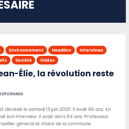
ÉSAIRE
s
Environnement
Headline
Interviews
aits
Société
Vidéos
an-Élie, la révolution reste
ASPORAMIX
t décédé le samedi 13 juin 2020. Il avait 86 ans. En
alisé son interview. Il avait alors 84 ans. Professeur
conseiller général et maire de la commune