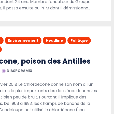
pendant 24 ans. Membre fondateur du Groupe
e, il passa ensuite au PPM dont il démissionna…
A la une
Débats
Headline
Politique
Société
s
Environnement
Headline
Politique
cone, poison des Antilles
DIASPORAMIX
Eldridge Cleaver sous la plume de Régis Dubois
PRIX LITTÉRAIRE FETKANN! MARYSE CONDÉ
anvier 2018 Le Chlordécone donne son nom à l’un
aires le plus importants des dernières décennies
24 NOVEMBRE 2021
DIASPORAMIX
it bien peu de bruit. Pourtant, il implique des
s. De 1968 à 1993, les champs de banane de la
 Guadeloupe ont utilisé le chlordécone (sous…