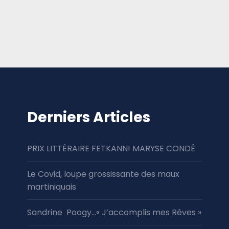
Derniers Articles
PRIX LITTÉRAIRE FETKANN! MARYSE CONDÉ
Le Covid, loupe grossissante des maux
martiniquais
Sandrine Poogy…« J’accomplis mes Rêves »