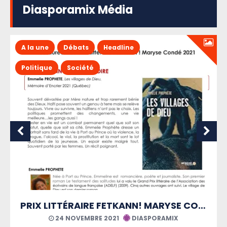
Diasporamix Média
A la une
Débats
Headline
Politique
Société
PRIX LITTÉRAIRE FETKANN! MARYSE CONDÉ
AMIX
21 AOÛT 2021
DIASPORAMIX