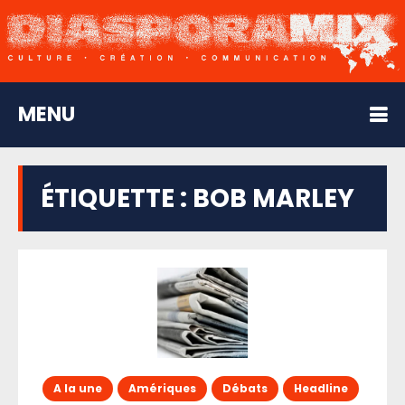
MENU
ÉTIQUETTE :
BOB MARLEY
A la une
Amériques
Débats
Headline