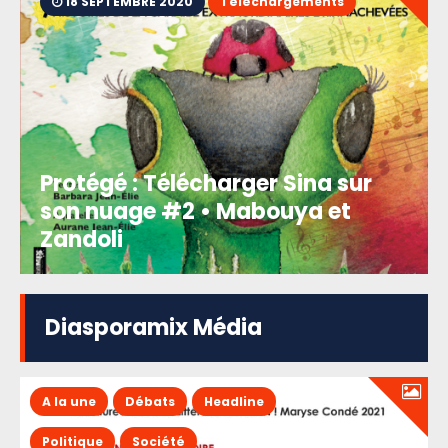
18 SEPTEMBRE 2020
Téléchargements
Protégé : Télécharger Sina sur
son nuage #2 • Mabouya et
Zandoli
Diasporamix Média
A la une
Débats
Headline
Politique
Société