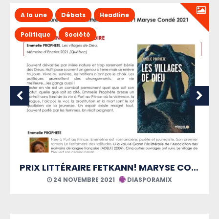
A la une
Débats
Headline
Politique
Société
PRIX LITTÉRAIRE FETKANN! MARYSE CONDÉ
ORAMIX
21 AOÛT 2021
DIASPORAMIX