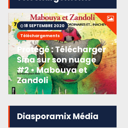
18 SEPTEMBRE 2020
Téléchargements
Protégé : Télécharger
Sina sur son nuage
#2 • Mabouya et
Zandoli
Diasporamix Média