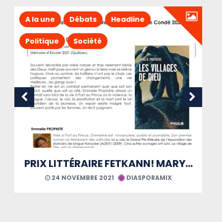
A la une
Débats
Headline
Politique
Société
Le Covid, loupe grossissante des maux martiniquais
21 AOÛT 2021
DIASPORAMIX