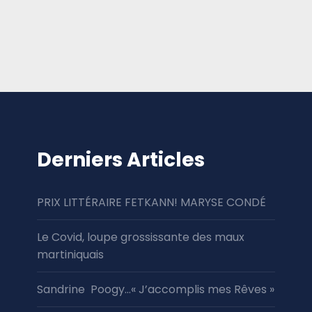
Derniers Articles
PRIX LITTÉRAIRE FETKANN! MARYSE CONDÉ
Le Covid, loupe grossissante des maux
martiniquais
Sandrine Poogy…« J’accomplis mes Rêves »