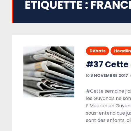
ÉTIQUETTE :
FRANC
Débats
Headli
#37 Cette 
8 NOVEMBRE 2017
#Cette semaine j’ai
les Guyanais ne son
E.Macron en Guyane
sous-entend que jusq
sont des enfants, a