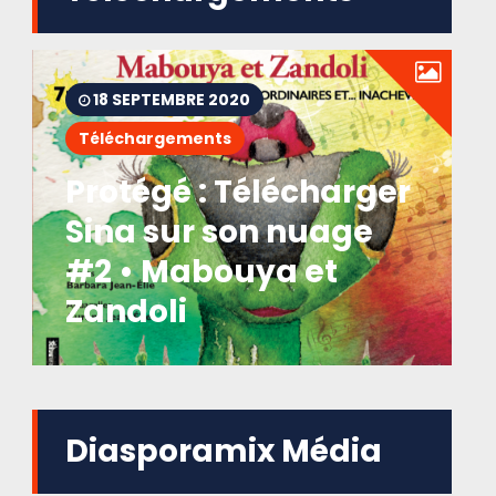
18 SEPTEMBRE 2020
Téléchargements
Protégé : Télécharger
Sina sur son nuage
#2 • Mabouya et
Zandoli
Diasporamix Média