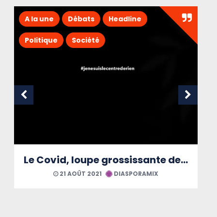
A la une
Amériques
Culture
Headline
Musique
Sandrine Poogy…« J’accomplis mes Rêves »
23 MARS 2021
DIASPORAMIX