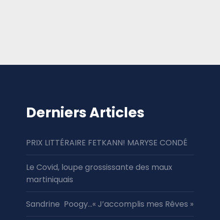
Derniers Articles
PRIX LITTÉRAIRE FETKANN! MARYSE CONDÉ
Le Covid, loupe grossissante des maux
martiniquais
Sandrine Poogy…« J’accomplis mes Rêves »