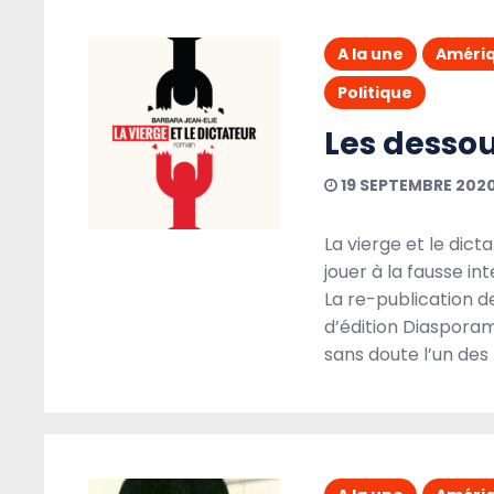
A la une
Débats
Headline
A la une
Améri
Société
Politique
Les desso
19 SEPTEMBRE 202
La vierge et le dic
jouer à la fausse in
La re-publication d
d’édition Diasporami
sans doute l’un des
#Cette semaine j’ai retenu
2 AOÛT 2020
DIASPORAMIX