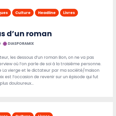
A la une
Débats
Headline
ques
Culture
Headline
Livres
Politique
Société
us d’un roman
0
DIASPORAMIX
tateur, les dessous d’un roman Bon, on ne va pas
terview où l’on parle de soi à la troisième personne.
e La vierge et le dictateur par ma société/maison
x est l’occasion de revenir sur un épisode qui fut
 plus douloureux…
 51
Le Covid, loupe grossissante des maux martiniquais
21 AOÛT 2021
DIASPORAMIX