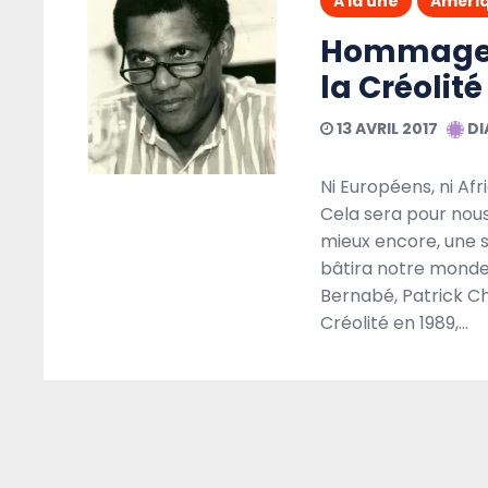
A la une
Améri
Hommage à
la Créolité
13 AVRIL 2017
DI
Ni Européens, ni Afr
Cela sera pour nous 
mieux encore, une 
bâtira notre monde
Bernabé, Patrick Ch
Créolité en 1989,…