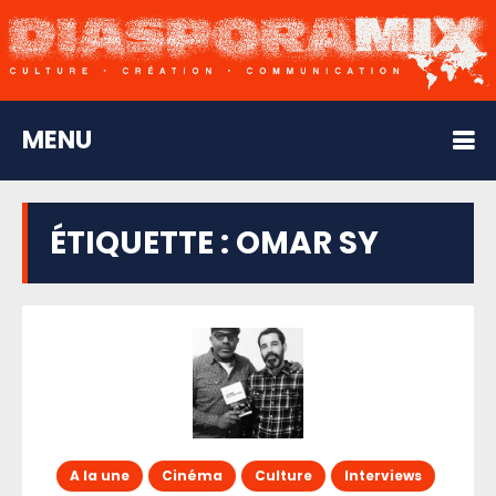
MENU
ÉTIQUETTE :
OMAR SY
A la une
Cinéma
Culture
Interviews