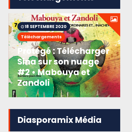
18 SEPTEMBRE 2020
Téléchargements
Protégé : Télécharger
Sina sur son nuage
#2 • Mabouya et
Zandoli
Diasporamix Média