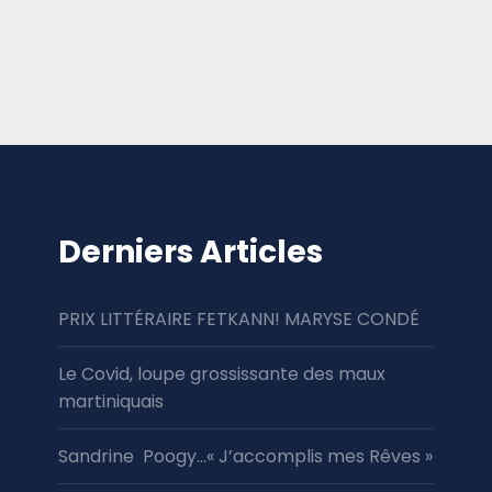
Derniers Articles
PRIX LITTÉRAIRE FETKANN! MARYSE CONDÉ
Le Covid, loupe grossissante des maux
martiniquais
Sandrine Poogy…« J’accomplis mes Rêves »