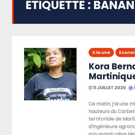
ÉTIQUETTE :
BANAN
A la une
Econo
Kora Berna
Martiniqu
11 JUILLET 2020
Ce matin, j’ai une m
hauteurs du Carbet 
territoriale de Mar
d’ingénieure agron
son grand-père Henr