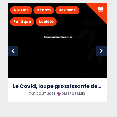
A la une
Débats
Headline
Politique
Société
Le Covid, loupe grossissante des maux martiniquais
21 AOÛT 2021
DIASPORAMIX