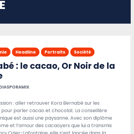
E
mie
Headline
Portraits
Société
bé : le cacao, Or Noir de la
e
DIASPORAMIX
ission : aller retrouver Kora Bernabé sur les
pour parler cacao et chocolat. La conseillère
tinique est aussi une paysanne. Avec son diplôme
ome et l’amour des cacaoyers que lui a transmis
y Ozier-Lafontaine, elle s’est lancée dans la