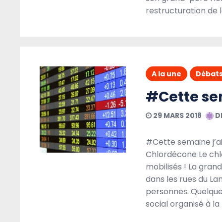
restructuration de la
A la une
Livres
Politique
A la une
Débat
#Cette sem
29 MARS 2018
D
#Cette semaine j’a
Chlordécone Le chl
mobilisés ! La gra
5 AOÛT 2020
dans les rues du La
DIASPORAMIX
personnes. Quelque
social organisé à la