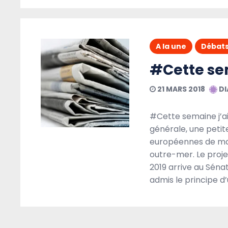
A la une
Débat
#Cette sem
21 MARS 2018
DI
#Cette semaine j’ai
générale, une petit
européennes de mai 2
outre-mer. Le proje
2019 arrive au Sénat
admis le principe d