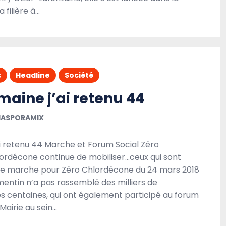
 filière à…
A la une
Débats
Headline
Politique
Société
s
Headline
Société
aine j’ai retenu 44
IASPORAMIX
i retenu 44 Marche et Forum Social Zéro
ordécone continue de mobiliser…ceux qui sont
Eldridge Cleaver sous la plume de Régis Dubois
PRIX LITTÉRAIRE FETKANN! MARYSE CONDÉ
nde marche pour Zéro Chlordécone du 24 mars 2018
mentin n’a pas rassemblé des milliers de
24 NOVEMBRE 2021
DIASPORAMIX
s centaines, qui ont également participé au forum
 Mairie au sein…