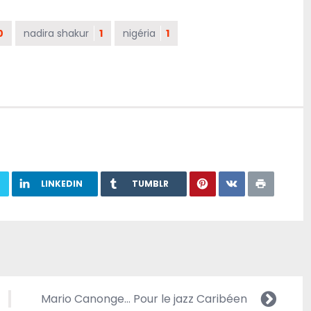
0
nadira shakur
1
nigéria
1
LINKEDIN
TUMBLR
Mario Canonge… Pour le jazz Caribéen