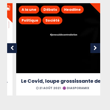
A la une
Débats
Headline
Politique
Société
Le Covid, loupe grossissante des maux martiniquais
21 AOÛT 2021
DIASPORAMIX