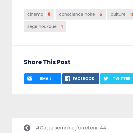
cinéma
8
conscience noire
5
culture
1
sege noukoue
1
Share This Post
EMAIL
FACEBOOK
TWITTER
#Cette semaine j’ai retenu 44