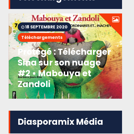
18 SEPTEMBRE 2020
Téléchargements
Protégé : Télécharger
Sina sur son nuage
#2 • Mabouya et
Zandoli
Diasporamix Média