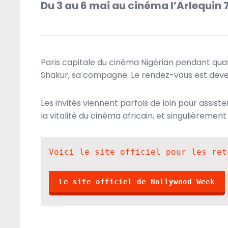
Du 3 au 6 mai au cinéma l’Arlequin 7
A la une
Livres
Politique
Paris capitale du cinéma Nigérian pendant quat
Shakur, sa compagne. Le rendez-vous est deven
Les invités viennent parfois de loin pour assis
la vitalité du cinéma africain, et singulièrement 
Voici le site officiel pour les ret
Le site officiel de Nollywood Week
5 AOÛT 2020
DIASPORAMIX