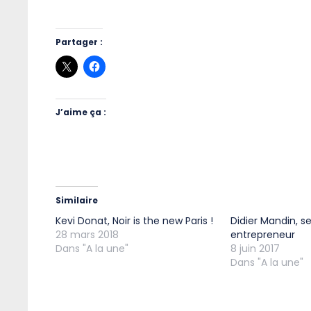
Partager :
J’aime ça :
Similaire
Kevi Donat, Noir is the new Paris !
Didier Mandin, se
28 mars 2018
entrepreneur
Dans "A la une"
8 juin 2017
Dans "A la une"