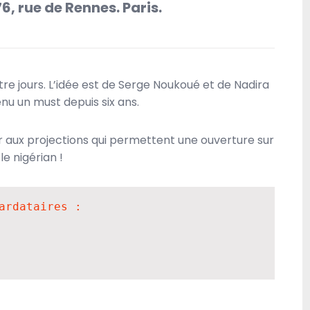
6, rue de Rennes. Paris.
A la une
Débats
Headline
Politique
Société
re jours. L’idée est de Serge Noukoué et de Nadira
u un must depuis six ans.
ter aux projections qui permettent une ouverture sur
le nigérian !
ardataires :

Eldridge Cleaver sous la plume de Régis Dubois
PRIX LITTÉRAIRE FETKANN! MARYSE CONDÉ
24 NOVEMBRE 2021
DIASPORAMIX