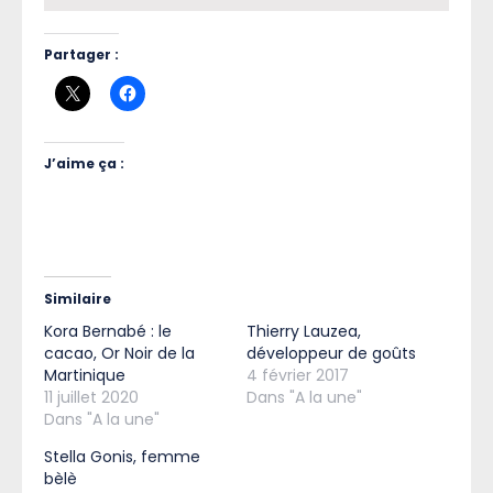
Partager :
J’aime ça :
Similaire
Kora Bernabé : le
Thierry Lauzea,
cacao, Or Noir de la
développeur de goûts
Martinique
4 février 2017
11 juillet 2020
Dans "A la une"
Dans "A la une"
Stella Gonis, femme
bèlè