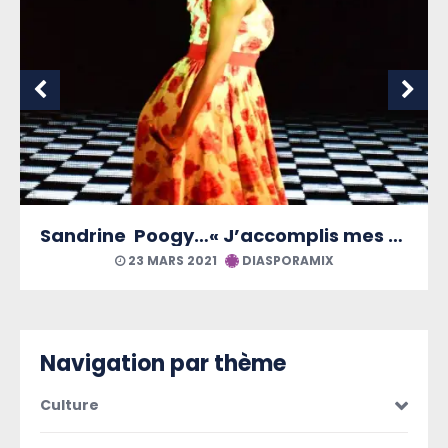
Sandrine Poogy…« J’accomplis mes Rêves »
KaWoMu, LE
ARS 2021
DIASPORAMIX
24 FÉVRIE
Navigation par thème
Culture