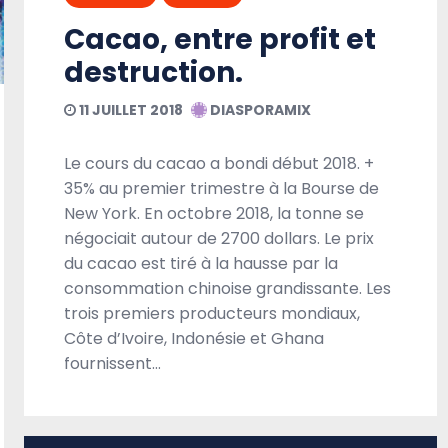
Cacao, entre profit et
A la une
Débats
Headline
destruction.
Politique
Société
11 JUILLET 2018
DIASPORAMIX
Le cours du cacao a bondi début 2018. +
35% au premier trimestre à la Bourse de
New York. En octobre 2018, la tonne se
négociait autour de 2700 dollars. Le prix
du cacao est tiré à la hausse par la
consommation chinoise grandissante. Les
trois premiers producteurs mondiaux,
Eldridge Cleaver sous la plume de Régis Dubois
PRIX LITTÉRAIRE FETKANN! MARYSE CONDÉ
Côte d’Ivoire, Indonésie et Ghana
24 NOVEMBRE 2021
DIASPORAMIX
fournissent…