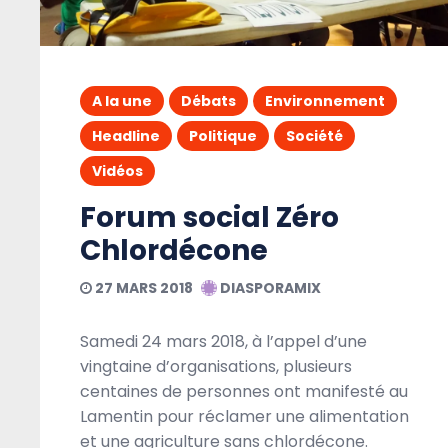
A la une
Débats
Environnement
Headline
Politique
Société
Vidéos
Forum social Zéro
Chlordécone
27 MARS 2018
DIASPORAMIX
Samedi 24 mars 2018, à l’appel d’une
vingtaine d’organisations, plusieurs
centaines de personnes ont manifesté au
Lamentin pour réclamer une alimentation
et une agriculture sans chlordécone.