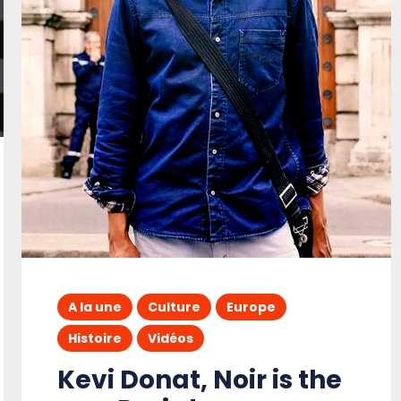
A la une
Culture
Europe
Histoire
Vidéos
Kevi Donat, Noir is the