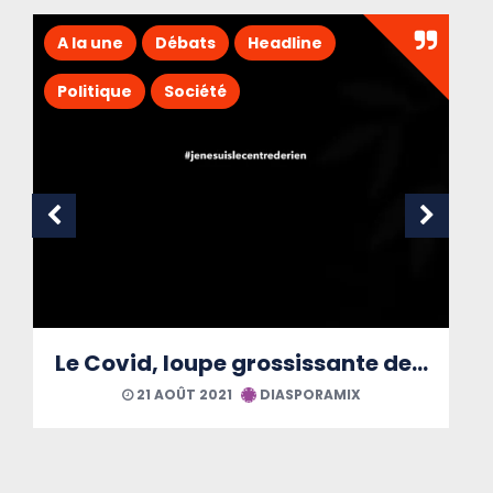
A la une
Débats
Headline
Politique
Société
Le Covid, loupe grossissante des maux martiniquais
21 AOÛT 2021
DIASPORAMIX