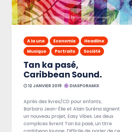
A la une
Livres
Politique
A la une
Economie
Headline
Musique
Portraits
Société
Tan ka pasé,
Caribbean Sound.
12 JANVIER 2019
DIASPORAMIX
Après des livres/CD pour enfants,
5 AOÛT 2020
DIASPORAMIX
Barbara Jean-Élie et Alain Suréna signent
un nouveau projet, Easy Vibes. Les deux
complices livrent Tan ka pasé, un titre
caribbean lounge. Difficile de parler de ce