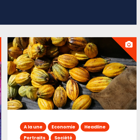
A la une
Economie
Headline
Portraits
Société