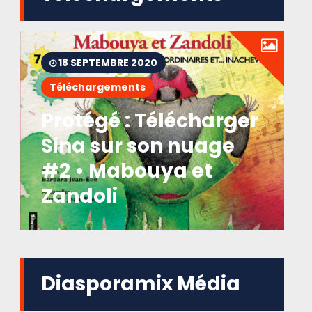
18 SEPTEMBRE 2020
Téléchargements
Protégé : Télécharger
Sina sur son nuage
#2 • Mabouya et
Zandoli
Diasporamix Média